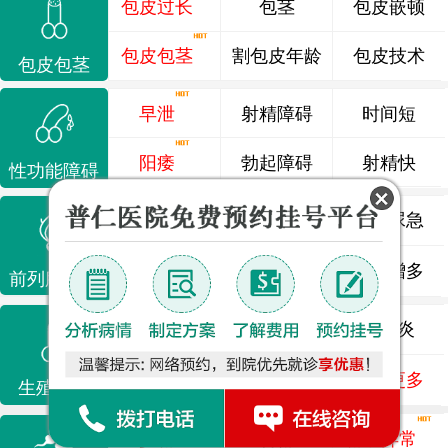
包皮过长
包茎
包皮嵌顿
包皮包茎
割包皮年龄
包皮技术
包皮包茎
早泄
射精障碍
时间短
阳痿
勃起障碍
射精快
性功能障碍
前列腺炎
前列腺痛
尿频尿急
前列腺增生
排尿不畅
夜尿增多
前列腺疾病
龟头炎
睾丸炎
尿道炎
尿相关
泌尿感染
了解更多
生殖感染
少精
弱精
精液异常