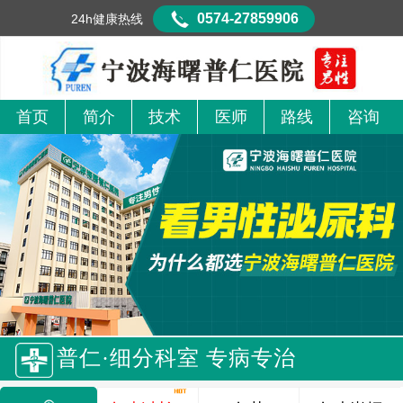
0574-27859906
24h健康热线
首页
简介
技术
医师
路线
咨询
普仁·细分科室 专病专治