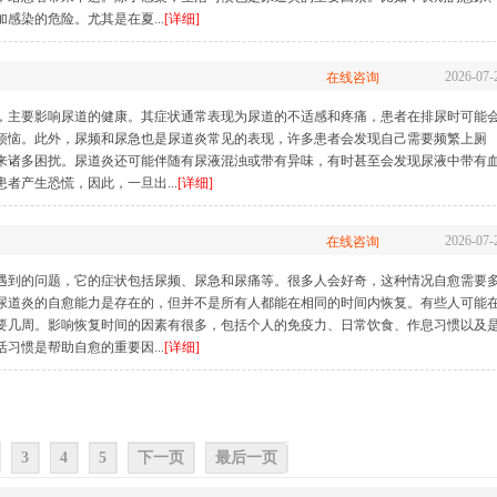
感染的危险。尤其是在夏...
[详细]
2026-07-
在线咨询
，主要影响尿道的健康。其症状通常表现为尿道的不适感和疼痛，患者在排尿时可能
烦恼。此外，尿频和尿急也是尿道炎常见的表现，许多患者会发现自己需要频繁上厕
来诸多困扰。尿道炎还可能伴随有尿液混浊或带有异味，有时甚至会发现尿液中带有
者产生恐慌，因此，一旦出...
[详细]
2026-07-
在线咨询
遇到的问题，它的症状包括尿频、尿急和尿痛等。很多人会好奇，这种情况自愈需要
尿道炎的自愈能力是存在的，但并不是所有人都能在相同的时间内恢复。有些人可能
要几周。影响恢复时间的因素有很多，包括个人的免疫力、日常饮食、作息习惯以及
习惯是帮助自愈的重要因...
[详细]
3
4
5
下一页
最后一页