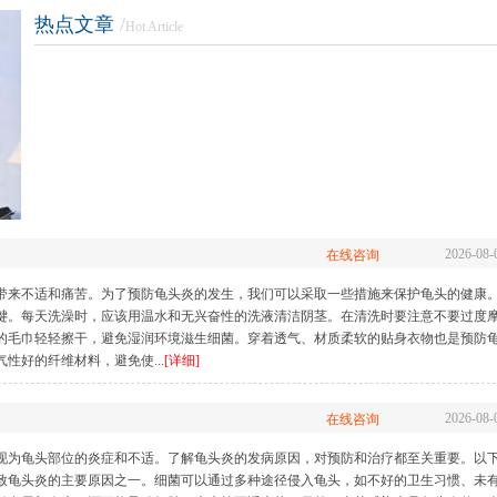
热点文章
/
Hot Article
生殖整形
性功能障碍
前列
长
|
包皮包茎
|
早泄
|
阳痿
|
射精障碍
|
勃起障碍
|
前列腺炎
|
前列
前列腺肥大
|
前
2026-08-
在线咨询
带来不适和痛苦。为了预防龟头炎的发生，我们可以采取一些措施来保护龟头的健康
键。每天洗澡时，应该用温水和无兴奋性的洗液清洁阴茎。在清洗时要注意不要过度
的毛巾轻轻擦干，避免湿润环境滋生细菌。穿着透气、材质柔软的贴身衣物也是预防
性好的纤维材料，避免使...
[详细]
2026-08-
在线咨询
现为龟头部位的炎症和不适。了解龟头炎的发病原因，对预防和治疗都至关重要。以
致龟头炎的主要原因之一。细菌可以通过多种途径侵入龟头，如不好的卫生习惯、未