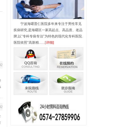
腺疾病
男性不育
宁波海曙普仁医院多年来专注于男性常见
疾病研究,是海曙区一家高起点、高品质、老品
牌,以"专科专病专治"为特色的现代化专科医院.
医院依照"高新精...
…[详细]
腺增生
|
弱精症
|
少精症
|
列腺囊肿
|
02
。
摩
龟
02
下
有