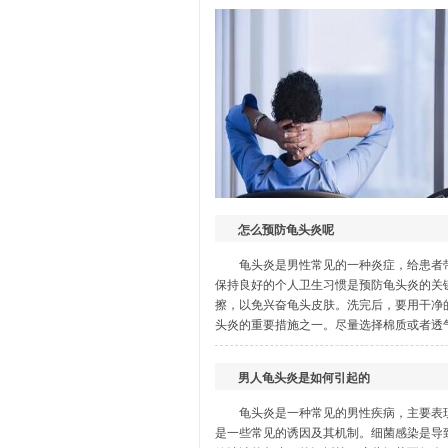
生殖感染
龟头炎
|
尿道炎
|
睾丸炎
|
附睾炎
|
包皮过
怎么预防龟头炎呢
龟头炎是男性常见的一种炎症，给患者
保持良好的个人卫生习惯是预防龟头炎的关
擦，以免兴奋龟头皮肤。洗完后，要用干净
头炎的重要措施之一。尽量选择棉质或者透气
男人龟头炎是如何引起的
龟头炎是一种常见的男性疾病，主要表
是一些常见的诱因及其机制。细菌感染是导