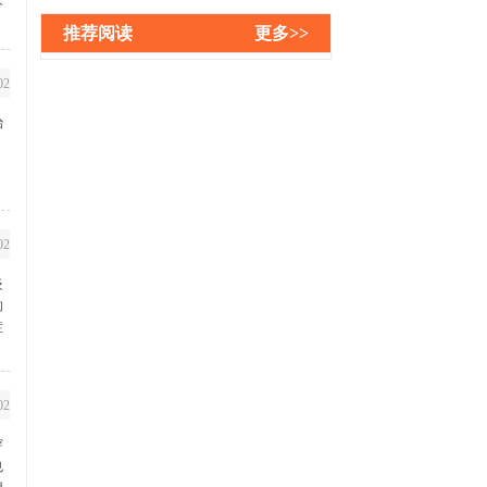
个
推荐阅读
更多>>
02
治
02
炎
的
症
02
穿
也