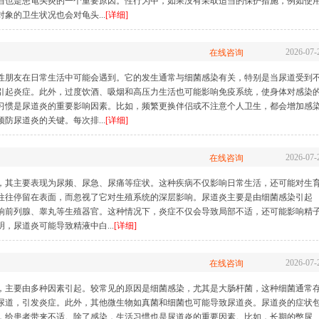
当也是患龟头炎的一个重要原因。性行为中，如果没有采取适当的保护措施，例如使
象的卫生状况也会对龟头...
[详细]
2026-07-
在线咨询
性朋友在日常生活中可能会遇到。它的发生通常与细菌感染有关，特别是当尿道受到
引起炎症。此外，过度饮酒、吸烟和高压力生活也可能影响免疫系统，使身体对感染
习惯是尿道炎的重要影响因素。比如，频繁更换伴侣或不注意个人卫生，都会增加感
防尿道炎的关键。每次排...
[详细]
2026-07-
在线咨询
，其主要表现为尿频、尿急、尿痛等症状。这种疾病不仅影响日常生活，还可能对生
往往停留在表面，而忽视了它对生殖系统的深层影响。尿道炎主要是由细菌感染引起
响前列腺、睾丸等生殖器官。这种情况下，炎症不仅会导致局部不适，还可能影响精
，尿道炎可能导致精液中白...
[详细]
2026-07-
在线咨询
，主要由多种因素引起。较常见的原因是细菌感染，尤其是大肠杆菌，这种细菌通常
尿道，引发炎症。此外，其他微生物如真菌和细菌也可能导致尿道炎。尿道炎的症状
，给患者带来不适。除了感染，生活习惯也是尿道炎的重要因素。比如，长期的憋尿