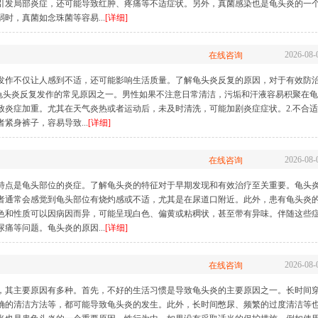
引发局部炎症，还可能导致红肿、疼痛等不适症状。另外，真菌感染也是龟头炎的一
时，真菌如念珠菌等容易...
[详细]
2026-08-
在线咨询
发作不仅让人感到不适，还可能影响生活质量。了解龟头炎反复的原因，对于有效防
是龟头炎反复发作的常见原因之一。男性如果不注意日常清洁，污垢和汗液容易积聚在龟
致炎症加重。尤其在天气炎热或者运动后，未及时清洗，可能加剧炎症症状。2.不合适
紧身裤子，容易导致...
[详细]
2026-08-
在线咨询
特点是龟头部位的炎症。了解龟头炎的特征对于早期发现和有效治疗至关重要。龟头
者通常会感觉到龟头部位有烧灼感或不适，尤其是在尿道口附近。此外，患有龟头炎
色和性质可以因病因而异，可能呈现白色、偏黄或粘稠状，甚至带有异味。伴随这些
痛等问题。龟头炎的原因...
[详细]
2026-08-
在线咨询
，其主要原因有多种。首先，不好的生活习惯是导致龟头炎的主要原因之一。长时间
确的清洁方法等，都可能导致龟头炎的发生。此外，长时间憋尿、频繁的过度清洁等