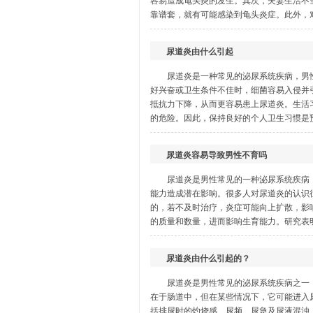
容易造成龟头炎的发生。其次，夫妻生活不
靠谱套，就有可能感染到龟头炎症。此外，对
尿道炎由什么引起
尿道炎是一种常见的泌尿系统疾病，男
好兴奋或卫生条件不佳时，细菌容易入侵并
抵抗力下降，从而更容易患上尿道炎。生活
的危险。因此，保持良好的个人卫生习惯是预
尿道炎容易导致男性不育吗
尿道炎是男性常见的一种泌尿系统疾病
能力造成潜在影响。很多人对尿道炎的认识
的，若不及时治疗，炎症可能向上扩散，影
的质量和数量，进而影响生育能力。研究表明
尿道炎由什么引起的？
尿道炎是男性常见的泌尿系统疾病之一
在于肠道中，但在某些情况下，它可能进入
括排尿时的灼烧感、尿频、尿急及尿液混浊