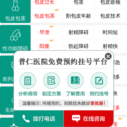
包皮过长
包茎
包皮嵌顿
包皮包茎
割包皮年龄
包皮技术
包皮包茎
早泄
射精障碍
时间短
阳痿
勃起障碍
射精快
性功能障碍
前列腺炎
前列腺痛
尿频尿急
前列腺增生
排尿不畅
夜尿增多
前列腺疾病
龟头炎
睾丸炎
尿道炎
尿相关
泌尿感染
了解更多
生殖感染
少精
弱精
精液异常