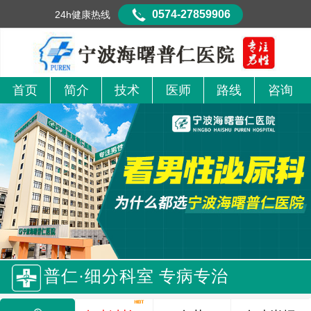
0574-27859906
24h健康热线
首页
简介
技术
医师
路线
咨询
普仁·细分科室 专病专治