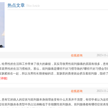
热点文章
/
Hot Article
生殖整形
性功能障碍
前列
长
|
包皮包茎
|
早泄
|
阳痿
|
射精障碍
|
勃起障碍
|
前列腺炎
|
前列
前列腺肥大
|
前
2023-11-
在线咨询
，给男性的生活和工作带来了很大的麻烦，其实导致男性前列腺痛的原因有很多，患
常跟男性的生活习惯相关。那么，前列腺痛是哪些不好习惯导致的?哪些不好习惯会导
跟直肠紧挨在一起，所以当男性长期便秘的话，直肠里的粪便就会挤压着前列腺，阻碍
[详细]
2023-11-
在线咨询
，患有它的病人的症状与前列腺本身病理改变有什么关系并不清楚，有些学者认为这
型在前列腺炎各类型中所占比例略低于非细菌性前列腺炎。前列腺痛都有哪些症状表