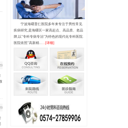
腺疾病
男性不育
宁波海曙普仁医院多年来专注于男性常见
疾病研究,是海曙区一家高起点、高品质、老品
牌,以"专科专病专治"为特色的现代化专科医院.
医院依照"高新精...
…[详细]
腺增生
|
弱精症
|
少精症
|
列腺囊肿
|
29
有
致
了
29
些
现