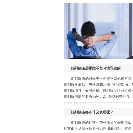
生殖感染
龟头炎
|
尿道炎
|
睾丸炎
|
附睾炎
|
包皮过
前列腺痛是哪些不良习惯导致的
前列腺痛的时候男性坐也不是站也不是
前列腺疼痛后，男性都想尽快治疗好疾病，
前列腺痛?1、长期便秘。前列腺后叶部位
前列腺局部的血液循环。2、爱吃兴奋性食...
前列腺痛都有什么表现呢？
前列腺痛的症状和前列腺炎的表现类似
症状由于盆底横纹肌张力性肌痛引起。本类