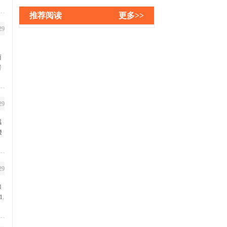
推荐阅读
更多>>
29
两
普
29
感
腰
29
腺
.