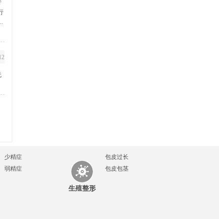
行
行
.
12
无
少精症
包皮过长
弱精症
包皮包茎
生殖整形