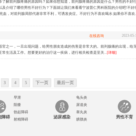
步了解前列腺疼痛的原因吗？如果你想知道，前列腺疼痛的原因是什么？男性的不好
以及介绍了哪些男性不好行为？下面就让我们来看看宁波普仁男科医院的介绍吧!不好
充血，对前列腺局部代谢非常不利，可诱发炎症。不好行为不喜欢喝水:如果你不喜欢..
2023-05-
在线咨询
器官之一，一旦出现问题，给男性朋友造成的伤害是非常大的。前列腺痛的出现，给
常生活及工作。想要更好的治疗这一疾病，进行相关检查是至关...
[详细]
3
4
5
下一页
最后一页
早泄
龟头炎
阳痿
尿道炎
勃起障碍
睾丸炎
能障碍
泌尿感染
男性不育
射精障碍
膀胱炎