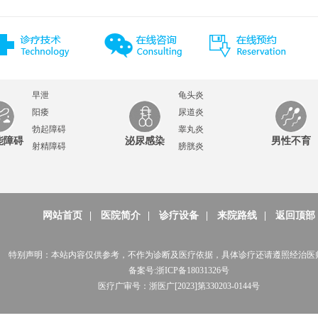
早泄
龟头炎
阳痿
尿道炎
勃起障碍
睾丸炎
能障碍
泌尿感染
男性不育
射精障碍
膀胱炎
网站首页
|
医院简介
|
诊疗设备
|
来院路线
|
返回顶部
特别声明：本站内容仅供参考，不作为诊断及医疗依据，具体诊疗还请遵照经治医
备案号:浙ICP备18031326号
医疗广审号：浙医广[2023]第330203-0144号