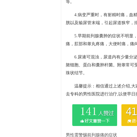
等。
4.病变严重时，有射精时痛，血
胱以及输尿管末端，引起尿道狭窄，
5.早期前列腺囊肿的症状不明显
痛，肛部和睾丸疼痛，大便时痛，痛
6.尿液可混浊，尿道内有少量分
脓细胞、蛋白和囊肿杆菌。附睾常可
珠状结节。
温馨提示：相信通过上述介绍,大
去专科的男性医院进行治疗,以便早日
男性需警惕前列腺痛的症状