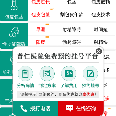
包皮过长
包茎
包皮嵌顿
包皮包茎
割包皮年龄
包皮技术
包皮包茎
早泄
射精障碍
时间短
阳痿
勃起障碍
射精快
性功能障碍
前列腺炎
前列腺痛
尿频尿急
前列腺增生
排尿不畅
夜尿增多
前列腺疾病
龟头炎
睾丸炎
尿道炎
尿相关
泌尿感染
了解更多
生殖感染
少精
弱精
精液异常