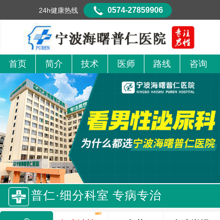
0574-27859906
24h健康热线
首页
简介
技术
医师
路线
咨询
普仁·细分科室 专病专治