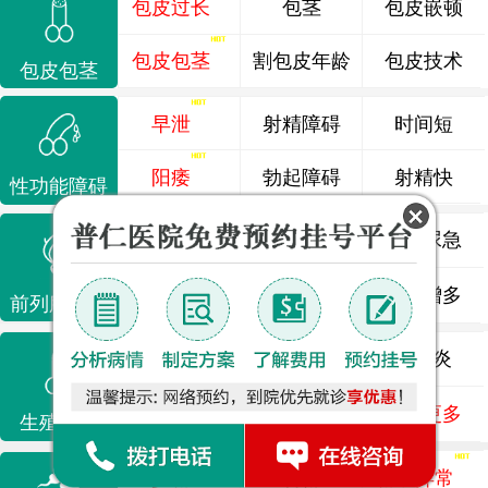
包皮过长
包茎
包皮嵌顿
包皮包茎
割包皮年龄
包皮技术
包皮包茎
早泄
射精障碍
时间短
阳痿
勃起障碍
射精快
性功能障碍
前列腺炎
前列腺痛
尿频尿急
前列腺增生
排尿不畅
夜尿增多
前列腺疾病
龟头炎
睾丸炎
尿道炎
尿相关
泌尿感染
了解更多
生殖感染
少精
弱精
精液异常