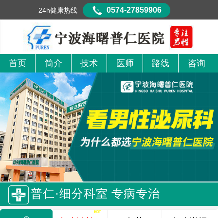
0574-27859906
24h健康热线
首页
简介
技术
医师
路线
咨询
普仁·细分科室 专病专治