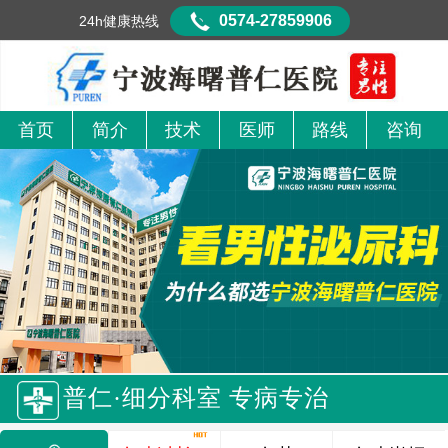
0574-27859906
24h健康热线
首页
简介
技术
医师
路线
咨询
普仁·细分科室 专病专治