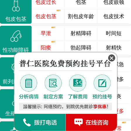
包皮过长
包茎
包皮嵌顿
包皮包茎
割包皮年龄
包皮技术
包皮包茎
早泄
射精障碍
时间短
阳痿
勃起障碍
射精快
性功能障碍
前列腺炎
前列腺痛
尿频尿急
前列腺增生
排尿不畅
夜尿增多
前列腺疾病
龟头炎
睾丸炎
尿道炎
尿相关
泌尿感染
了解更多
生殖感染
少精
弱精
精液异常