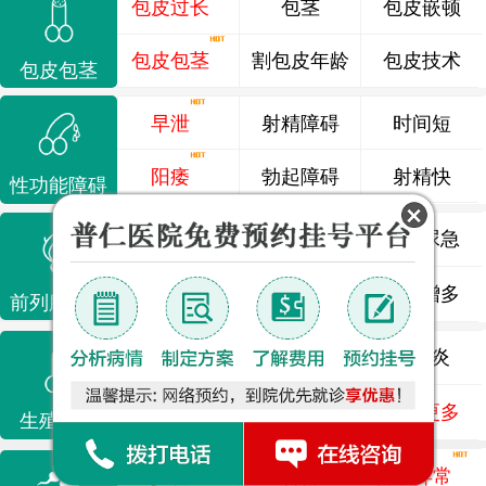
包皮过长
包茎
包皮嵌顿
包皮包茎
割包皮年龄
包皮技术
包皮包茎
早泄
射精障碍
时间短
阳痿
勃起障碍
射精快
性功能障碍
前列腺炎
前列腺痛
尿频尿急
前列腺增生
排尿不畅
夜尿增多
前列腺疾病
龟头炎
睾丸炎
尿道炎
尿相关
泌尿感染
了解更多
生殖感染
少精
弱精
精液异常