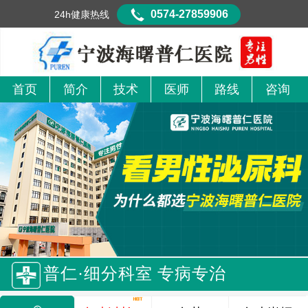
0574-27859906
24h健康热线
首页
简介
技术
医师
路线
咨询
普仁·细分科室 专病专治