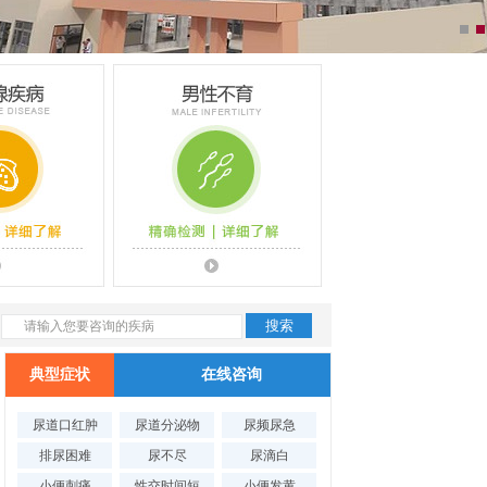
典型症状
在线咨询
腺疾病
男性不育
尿道口红肿
尿道分泌物
尿频尿急
排尿困难
尿不尽
尿滴白
小便刺痛
性交时间短
小便发黄