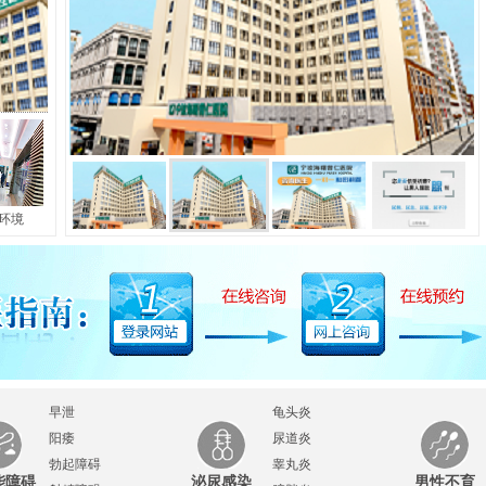
长
|
包皮包茎
|
早泄
|
阳痿
|
射精障碍
|
勃起障碍
|
前列腺炎
|
前列
前列腺疼痛
|
前
己患有
环境
早泄
龟头炎
阳痿
尿道炎
勃起障碍
睾丸炎
能障碍
泌尿感染
男性不育