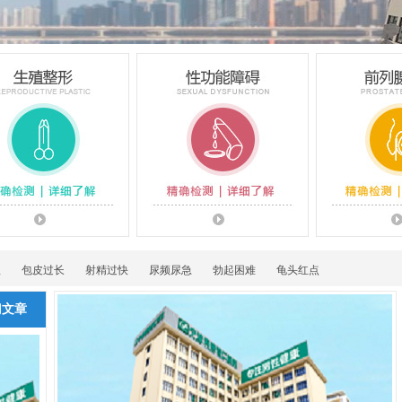
理
包皮过长
射精过快
尿频尿急
勃起困难
龟头红点
门文章
生殖整形
性功能障碍
前列