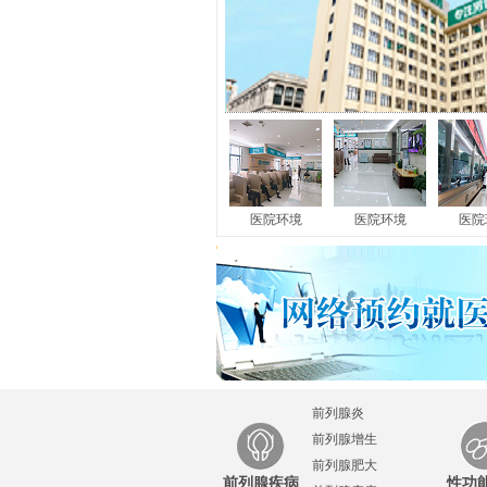
龟头炎
|
尿道炎
|
睾丸炎
|
附睾炎
|
包皮过
医院环境
在我国男性群体中，不少男性朋友发现自
医院环境
医院
男科疾病后，第一想...
[详细]
前列腺炎
前列腺增生
前列腺肥大
前列腺疾病
性功