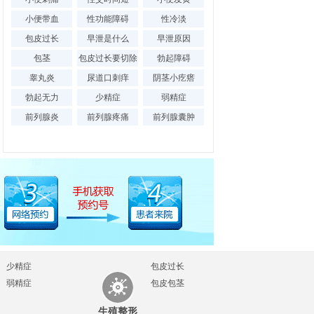
小便带血
性功能障碍
性冷淡
包皮过长
早泄是什么
早泄原因
腺增生
|
包茎
包皮过长要切除
勃起障碍
列腺囊肿
|
吗
睾丸炎
尿道口刺痒
阴茎小疙瘩
勃起无力
少精症
弱精症
前列腺炎
前列腺疼痛
前列腺囊肿
少精症
包皮过长
弱精症
包皮包茎
生殖整形