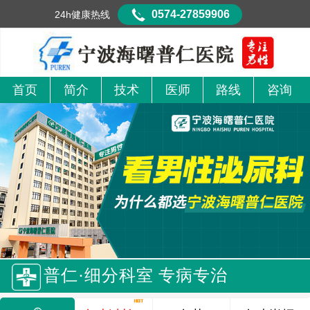
0574-27859906
24h健康热线
首页
简介
技术
医师
路线
咨询
普仁·细分科室 专病专治