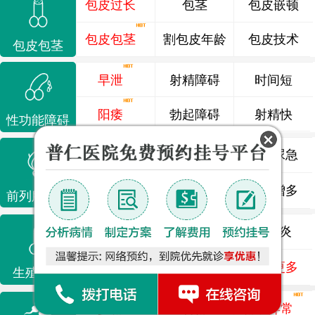
包皮过长
包茎
包皮嵌顿
包皮包茎
割包皮年龄
包皮技术
包皮包茎
早泄
射精障碍
时间短
阳痿
勃起障碍
射精快
性功能障碍
前列腺炎
前列腺痛
尿频尿急
前列腺增生
排尿不畅
夜尿增多
前列腺疾病
龟头炎
睾丸炎
尿道炎
尿相关
泌尿感染
了解更多
生殖感染
少精
弱精
精液异常