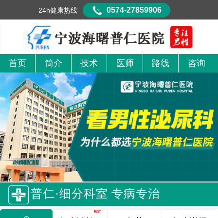
0574-27859906
24h健康热线
首页
简介
技术
医师
路线
咨询
普仁·细分科室 专病专治