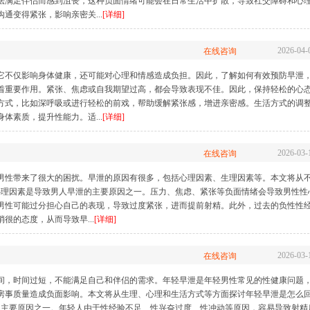
法满足伴侣而感到沮丧，这种负面情绪可能会在日常生活中扩散，导致社交障碍和心
通变得紧张，影响亲密关...
[详细]
2026-04-
在线咨询
它不仅影响身体健康，还可能对心理和情感造成负担。因此，了解如何有效预防早泄
着重要作用。紧张、焦虑或自我期望过高，都会导致表现不佳。因此，保持轻松的心
方式，比如深呼吸或进行轻松的前戏，帮助缓解紧张感，增进亲密感。生活方式的调
体素质，提升性能力。适...
[详细]
2026-03-
在线咨询
男性带来了很大的困扰。早泄的原因有很多，包括心理因素、生理因素等。本文将从
心理因素是导致男人早泄的主要原因之一。压力、焦虑、紧张等负面情绪会导致男性性
男性可能过分担心自己的表现，导致过度紧张，进而提前射精。此外，过去的负性性
很的态度，从而导致早...
[详细]
2026-03-
在线咨询
间，时间过短，不能满足自己和伴侣的需求。年轻早泄是年轻男性常见的性健康问题
房事质量造成负面影响。本文将从生理、心理和生活方式等方面探讨年轻早泄是怎么
的主要原因之一。年轻人由于性经验不足、性兴奋过度、性冲动等原因，容易导致射精