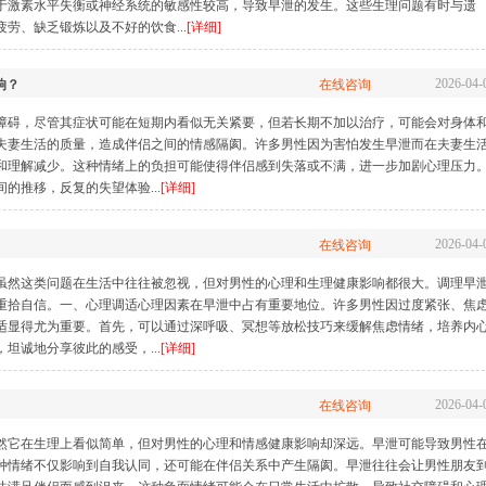
于激素水平失衡或神经系统的敏感性较高，导致早泄的发生。这些生理问题有时与遗
劳、缺乏锻炼以及不好的饮食...
[详细]
2026-04-
响？
在线咨询
障碍，尽管其症状可能在短期内看似无关紧要，但若长期不加以治疗，可能会对身体
夫妻生活的质量，造成伴侣之间的情感隔阂。许多男性因为害怕发生早泄而在夫妻生
和理解减少。这种情绪上的负担可能使得伴侣感到失落或不满，进一步加剧心理压力
的推移，反复的失望体验...
[详细]
2026-04-
在线咨询
虽然这类问题在生活中往往被忽视，但对男性的心理和生理健康影响都很大。调理早
重拾自信。一、心理调适心理因素在早泄中占有重要地位。许多男性因过度紧张、焦
适显得尤为重要。首先，可以通过深呼吸、冥想等放松技巧来缓解焦虑情绪，培养内
坦诚地分享彼此的感受，...
[详细]
2026-04-
在线咨询
然它在生理上看似简单，但对男性的心理和情感健康影响却深远。早泄可能导致男性
种情绪不仅影响到自我认同，还可能在伴侣关系中产生隔阂。早泄往往会让男性朋友