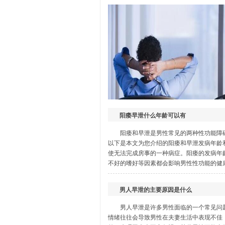
生殖感染
龟头炎
|
尿道炎
|
睾丸炎
|
附睾炎
|
包皮过
阳痿早泄什么年龄可以有
阳痿和早泄是男性常见的两种性功能障
以下是本文为您介绍的阳痿和早泄发病年龄
使无法完成房事的一种病症。阳痿的发病年
不好的嗜好等因素都会影响男性性功能的健康
男人早泄的主要原因是什么
男人早泄是许多男性面临的一个常见问
情绪往往会导致男性在夫妻生活中表现不佳