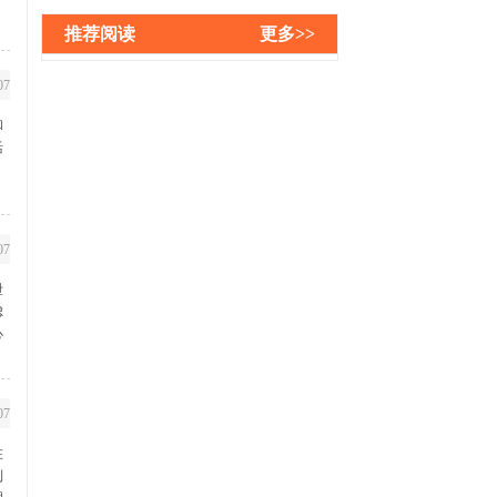
推荐阅读
更多>>
07
和
活
。
07
泄
虑
心
07
在
到