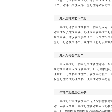
不满意，进而影响自信心。许多男性因为无
压力。对伴侣的愧疚感，也可能导致双方的沟
男人怎样才能不早泄
早泄是许多男性面临的一种常见问题，
对男性来说尤为重要。心理因素在早泄中起
至关重要。建议在夫妻生活中，采取放松的
也是不可忽视的环节。规律的锻炼可以增强身
男人为何会早泄？
男人早泄是一种常见的性功能障碍，给
同方面阐述男人为何会早泄。1、心理因素
理紧张，进而影响性能力。在房事过程中，
验也可能造成心理阴影，使男性对房事持有消
年轻早泄是怎么回事
早泄是指男性在房事中无法控制射精时
对于年轻人而言，早泄可能会对其自信心和
事。1、生理因素生理因素是导致年轻早泄