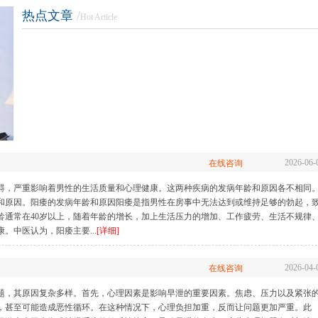
热点文章
/
Hot Article
生殖整形
性功能障碍
前列
长
|
包皮包茎
|
早泄
|
阳痿
|
射精障碍
|
勃起障碍
|
前列腺炎
|
前列
前列腺肥大
|
前
2026-06-
在线咨询
碍，严重影响着男性的生活质量和心理健康。这两种疾病的发病年龄和原因各不相同
和原因。阳痿的发病年龄和原因阳痿是指男性在房事中无法达到或维持足够的勃起，
龄通常在40岁以上，随着年龄的增长，加上生活压力的增加、工作疲劳、生活不规律
。中医认为，阳痿主要...
[详细]
2026-04-
在线咨询
题，其原因复杂多样。首先，心理因素是影响早泄的重要因素。焦虑、压力以及紧张
，甚至可能造成恶性循环。在这种情况下，心理负担加重，反而让问题更加严重。此