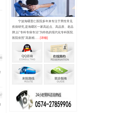
腺疾病
男性不育
宁波海曙普仁医院多年来专注于男性常见
疾病研究,是海曙区一家高起点、高品质、老品
牌,以"专科专病专治"为特色的现代化专科医院.
医院依照"高新精...
…[详细]
腺增生
|
弱精症
|
少精症
|
列腺囊肿
|
06
。
致
、
07
的