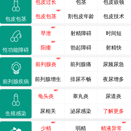
包皮过长
包茎
包皮嵌顿
包皮包茎
割包皮年龄
包皮技术
包皮包茎
早泄
射精障碍
时间短
阳痿
勃起障碍
射精快
性功能障碍
前列腺炎
前列腺痛
尿频尿急
前列腺增生
排尿不畅
夜尿增多
前列腺疾病
龟头炎
睾丸炎
尿道炎
尿相关
泌尿感染
了解更多
生殖感染
少精
弱精
精液异常