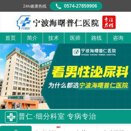
0574-27859906
24h健康热线
首页
简介
技术
医师
路线
咨询
普仁·细分科室 专病专治