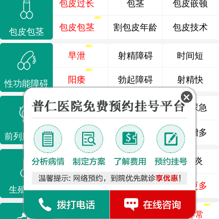
包皮过长
包茎
包皮嵌顿
包皮包茎
割包皮年龄
包皮技术
包皮包茎
早泄
射精障碍
时间短
阳痿
勃起障碍
射精快
性功能障碍
前列腺炎
前列腺痛
尿频尿急
前列腺增生
排尿不畅
夜尿增多
前列腺疾病
龟头炎
睾丸炎
尿道炎
尿相关
泌尿感染
了解更多
生殖感染
少精
弱精
精液异常