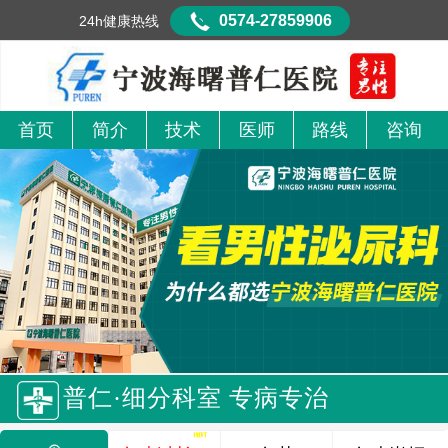
0574-27859906
24h健康热线
首页
简介
技术
医师
路线
咨询
普仁·细分科室 专病专治