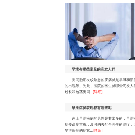
生殖感染
龟头炎
|
尿道炎
|
睾丸炎
|
附睾炎
|
包皮过
早泄有哪些常见的高发人群
男同胞朋友较熟悉的疾病就是早泄和阳
的出现等。为此，医院的医生就哪些高发人
过长和包茎男同...
[详细]
早泄症状表现都有哪些呢
患上早泄疾病的男性是非常多的，早泄
病要高度重视，及时的去配合医生的治疗，
早泄疾病的症状...
[详细]