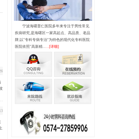
腺疾病
男性不育
宁波海曙普仁医院多年来专注于男性常见
疾病研究,是海曙区一家高起点、高品质、老品
牌,以"专科专病专治"为特色的现代化专科医院.
医院依照"高新精...
…[详细]
腺增生
|
弱精症
|
少精症
|
列腺囊肿
|
26
病
皮
13
疾
上