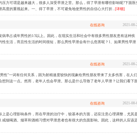
的压力可谓是越来越大，很多人深受早泄之苦。那么，得了早泄有哪些影响呢?下面医
高度的重视起来。一、得了早泄，不可避免地使男性的自信心大打折...
[详细]
2021-08-
在线咨询
发病率占成年男性的1/3以上。因此，在现实生活和社会中有很多男性朋友患有这种疾
的性生活，而且性生活的时间很短，那么男性早泄会有什么危害呢？1、如果男性早泄
2021-08-
在线咨询
泄男性”一词有任何关系，因为射精速度较快的现象给男性朋友带来了太多伤害，在人
会想到这一点。然而，老年人也会早泄。那么是什么导致了老年人早泄？让我们看下
2021-08-
在线咨询
际上是心理影响条件，而在早泄的治疗中，较基本的方面，还应注意心理调整，尤其
1.戒烟喝酒。烟草和酒精习惯对早泄患者也有很大的负面影响。因此，这样的人应该