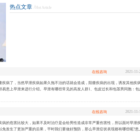
热点文章
/
Hot Article
生殖整形
性功能障碍
前列
长
|
包皮包茎
|
早泄
|
阳痿
|
射精障碍
|
勃起障碍
|
前列腺炎
|
前列
前列腺肥大
|
前
2021-11-
在线咨询
痿疾病了，当然早泄疾病如果久拖不治的话就会造成，阳痿疾病的出现，诱发其他疾
群易患上早泄来进行介绍。早泄有哪些常见的高发人群1、包皮过长和包茎男同胞：包
2021-11-
在线咨询
疾病的危害比较大，如果不及时治疗是会给男性造成非常严重伤害性，所以面对早泄
以免发生了更加严重的后果，平时我们要做好预防，那么早泄症状表现都有哪些呢?患