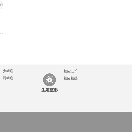
09
，
少精症
包皮过长
弱精症
包皮包茎
生殖整形