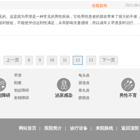
2021-08-
在线咨询
见的。这是因为早泄是一种常见的男性疾病，它给男性患者的朋友带来了很大的不便
对较短，不能使伴侣达到性满足，从而影响夫妻感情，所以成年人早泄及时治疗。...
上一页
8
9
10
11
12
13
下一页
早泄
龟头炎
阳痿
尿道炎
勃起障碍
睾丸炎
能障碍
泌尿感染
男性不育
射精障碍
膀胱炎
网站首页
|
医院简介
|
诊疗设备
|
来院路线
|
返回顶部