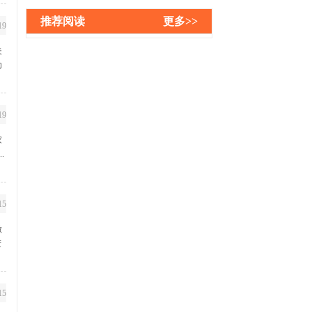
推荐阅读
更多>>
19
夫
为
19
家
.
15
做
进
15