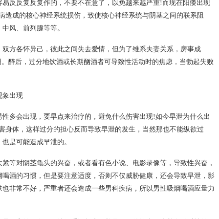
容易反反复反复作的，不要不在意了，以免越来越严重!而现在阳痿出现
疾病造成的核心神经系统损伤，致使核心神经系统与阴茎之间的联系阻
、中风、前列腺等等。
，双方各怀异己，彼此之间失去爱情，但为了维系夫妻关系，房事成
调。醉后，过分地饮酒或长期酗酒者可导致性活动时的焦虑，当勃起失败
现象出现
男性多会出现，要早点来治疗的，避免什么伤害出现!如今早泄为什么出
损害身体，这样过分的担心反而导致早泄的发生，当然那也不能纵欲过
，也是可能造成早泄的。
太紧等对阴茎龟头的兴奋，或者看有色小说、电影录像等，导致性兴奋，
烟喝酒的习惯，但是要注意适度，否则不仅威胁健康，还会导致早泄，影
肤也非常不好，严重者还会造成一些男科疾病，所以男性吸烟喝酒应量力