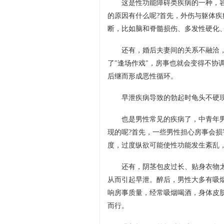
这是性功能障碍类疾病的一种，
的原因有什么呢?首先，外伤与躯体
断，比如脑和脊髓损伤、多发性硬化
还有，婚后夫妻间的关系不融洽
了"逢场作戏"，房事也就会变得不协
后继而形成恶性循环。
早泄疾病导致的勃起时龟头不硬
也是男性常见的疾病了，中青年
现的呢?首先，一些男性担心房事会
度，过度纵欲可能使性功能发生紊乱
还有，阴茎包皮过长、贴身衣物
从而引起早泄。醉后，男性大多有吸
响房事质量，经常吸烟喝酒，身体皮
而行。