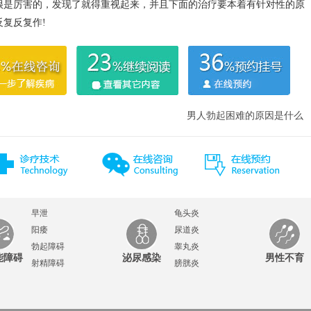
很是厉害的，发现了就得重视起来，并且下面的治疗要本着有针对性的原
复反复作!
男人勃起困难的原因是什么
早泄
龟头炎
阳痿
尿道炎
勃起障碍
睾丸炎
能障碍
泌尿感染
男性不育
射精障碍
膀胱炎