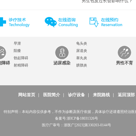
男生包皮过长会影响什么？
早泄
龟头炎
阳痿
尿道炎
勃起障碍
睾丸炎
能障碍
泌尿感染
男性不育
射精障碍
膀胱炎
网站首页
|
医院简介
|
诊疗设备
|
来院路线
|
返回顶部
特别声明：本站内容仅供参考，不作为诊断及医疗依据，具体诊疗还请遵照经治医
备案号:浙ICP备18031326号
医疗广审号：浙医广[2023]第330203-0144号