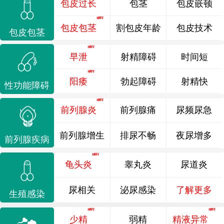
包皮过长
包茎
包皮嵌顿
包皮包茎
割包皮年龄
包皮技术
包皮包茎
早泄
射精障碍
时间短
阳痿
勃起障碍
射精快
性功能障碍
前列腺炎
前列腺痛
尿频尿急
前列腺增生
排尿不畅
夜尿增多
前列腺疾病
龟头炎
睾丸炎
尿道炎
尿相关
泌尿感染
了解更多
生殖感染
少精
弱精
精液异常