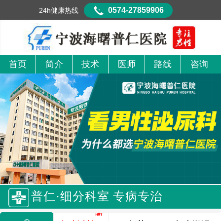
0574-27859906
24h健康热线
首页
简介
技术
医师
路线
咨询
普仁·细分科室 专病专治