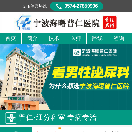
0574-27859906
24h健康热线
首页
简介
技术
医师
路线
咨询
普仁·细分科室 专病专治