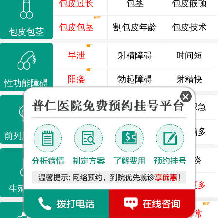
包皮过长
包茎
包皮嵌顿
包皮包茎
割包皮年龄
包皮技术
包皮包茎
早泄
射精障碍
时间短
阳痿
勃起障碍
射精快
性功能障碍
前列腺炎
前列腺痛
尿频尿急
前列腺增生
排尿不畅
夜尿增多
前列腺疾病
龟头炎
睾丸炎
尿道炎
尿相关
泌尿感染
了解更多
生殖感染
少精
弱精
精液异常