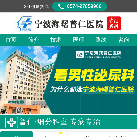
0574-27859906
24h健康热线
首页
简介
技术
医师
路线
咨询
普仁·细分科室 专病专治