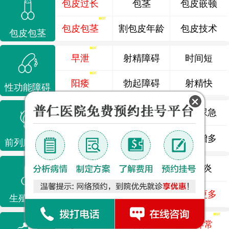
包皮过长
包茎
包皮嵌顿
包皮包茎
割包皮年龄
包皮技术
包皮包茎
早泄
射精障碍
时间短
阳痿
勃起障碍
射精快
性功能障碍
前列腺炎
前列腺痛
尿频尿急
前列腺增生
排尿不畅
夜尿增多
前列腺疾病
龟头炎
睾丸炎
尿道炎
尿相关
泌尿感染
了解更多
生殖感染
少精
弱精
精液异常