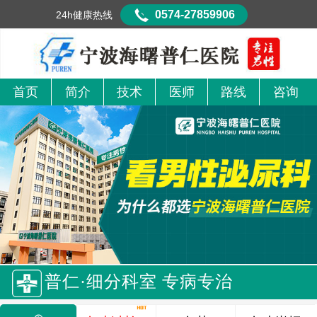
0574-27859906
24h健康热线
首页
简介
技术
医师
路线
咨询
普仁·细分科室 专病专治