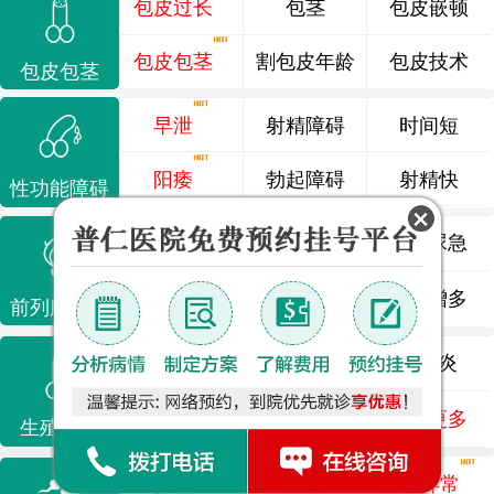
包皮过长
包茎
包皮嵌顿
包皮包茎
割包皮年龄
包皮技术
包皮包茎
早泄
射精障碍
时间短
阳痿
勃起障碍
射精快
性功能障碍
前列腺炎
前列腺痛
尿频尿急
前列腺增生
排尿不畅
夜尿增多
前列腺疾病
龟头炎
睾丸炎
尿道炎
尿相关
泌尿感染
了解更多
生殖感染
少精
弱精
精液异常