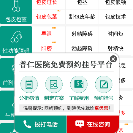
包皮过长
包茎
包皮嵌顿
包皮包茎
割包皮年龄
包皮技术
包皮包茎
早泄
射精障碍
时间短
阳痿
勃起障碍
射精快
性功能障碍
前列腺炎
前列腺痛
尿频尿急
前列腺增生
排尿不畅
夜尿增多
前列腺疾病
龟头炎
睾丸炎
尿道炎
尿相关
泌尿感染
了解更多
生殖感染
少精
弱精
精液异常