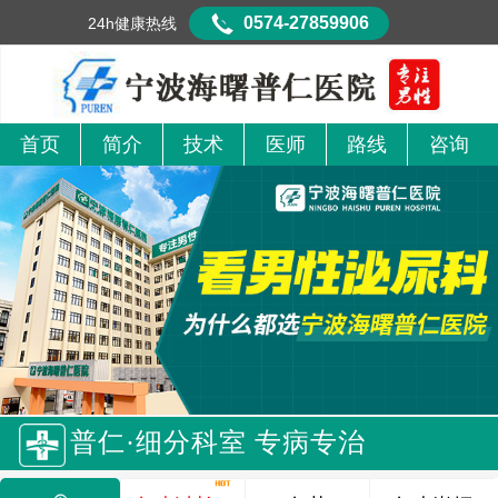
0574-27859906
24h健康热线
首页
简介
技术
医师
路线
咨询
普仁·细分科室 专病专治