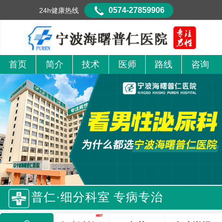
0574-27859906
24h健康热线
首页
简介
技术
医师
路线
咨询
普仁·细分科室 专病专治