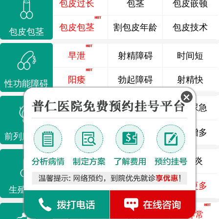
包皮过长
包茎
包皮嵌顿
包皮包茎
割包皮年龄
包皮技术
包皮包茎
早泄
射精障碍
时间短
阳痿
勃起障碍
射精快
性功能障碍
前列腺炎
前列腺痛
尿频尿急
前列腺增生
排尿不畅
夜尿增多
前列腺疾病
龟头炎
睾丸炎
尿道炎
尿相关
泌尿感染
了解更多
生殖感染
少精
弱精
精液异常