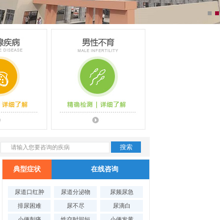
典型症状
在线咨询
腺疾病
男性不育
尿道口红肿
尿道分泌物
尿频尿急
排尿困难
尿不尽
尿滴白
小便刺痛
性交时间短
小便发黄