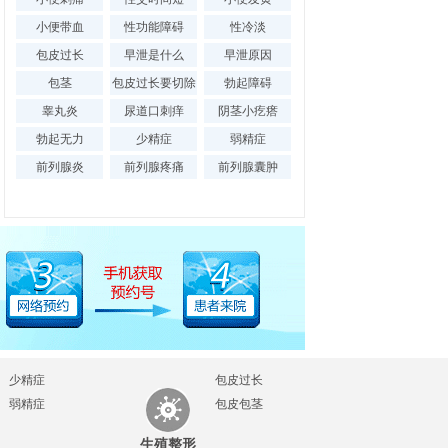
小便带血
性功能障碍
性冷淡
包皮过长
早泄是什么
早泄原因
腺增生
|
包茎
包皮过长要切除
勃起障碍
列腺囊肿
|
吗
睾丸炎
尿道口刺痒
阴茎小疙瘩
勃起无力
少精症
弱精症
前列腺炎
前列腺疼痛
前列腺囊肿
少精症
包皮过长
弱精症
包皮包茎
生殖整形