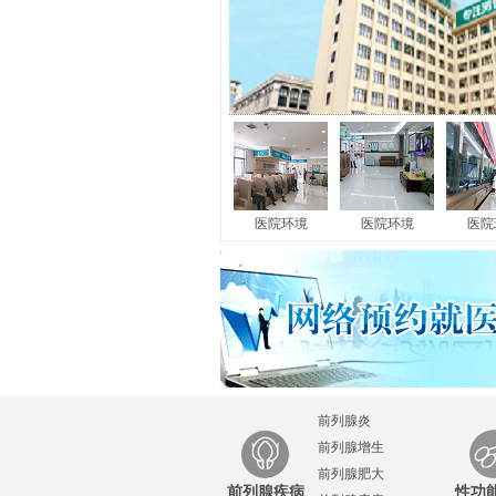
龟头炎
|
尿道炎
|
睾丸炎
|
附睾炎
|
包皮过
医院环境
在我国男性群体中，不少男性朋友发现自
医院环境
医院
男科疾病后，第一想...
[详细]
前列腺炎
前列腺增生
前列腺肥大
前列腺疾病
性功