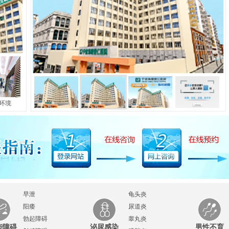
长
|
包皮包茎
|
早泄
|
阳痿
|
射精障碍
|
勃起障碍
|
前列腺炎
|
前列
前列腺疼痛
|
前
己患有
环境
早泄
龟头炎
阳痿
尿道炎
勃起障碍
睾丸炎
能障碍
泌尿感染
男性不育