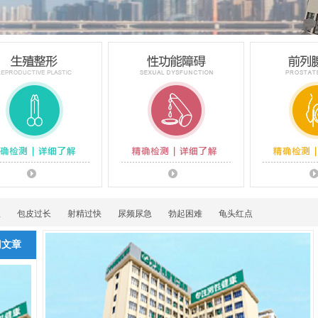
理
包皮过长
射精过快
尿频尿急
勃起困难
龟头红点
门文章
生殖整形
性功能障碍
前列