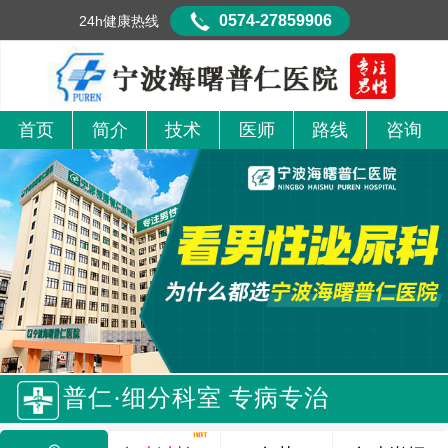
0574-27859906
24h健康热线
首页
简介
技术
医师
路线
咨询
普仁·细分科室 专病专治