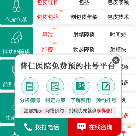
包皮过长
包茎
包皮嵌顿
包皮包茎
割包皮年龄
包皮技术
包皮包茎
早泄
射精障碍
时间短
阳痿
勃起障碍
射精快
性功能障碍
前列腺炎
前列腺痛
尿频尿急
前列腺增生
排尿不畅
夜尿增多
前列腺疾病
龟头炎
睾丸炎
尿道炎
尿相关
泌尿感染
了解更多
生殖感染
少精
弱精
精液异常