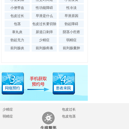
小便带血
性功能障碍
性冷淡
包皮过长
早泄是什么
早泄原因
腺增生
|
包茎
包皮过长要切除
勃起障碍
列腺囊肿
|
吗
睾丸炎
尿道口刺痒
阴茎小疙瘩
勃起无力
少精症
弱精症
前列腺炎
前列腺疼痛
前列腺囊肿
少精症
包皮过长
弱精症
包皮包茎
生殖整形