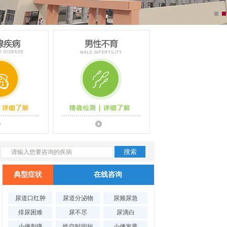
典型症状
在线咨询
腺疾病
男性不育
尿道口红肿
尿道分泌物
尿频尿急
排尿困难
尿不尽
尿滴白
小便刺痛
性交时间短
小便发黄