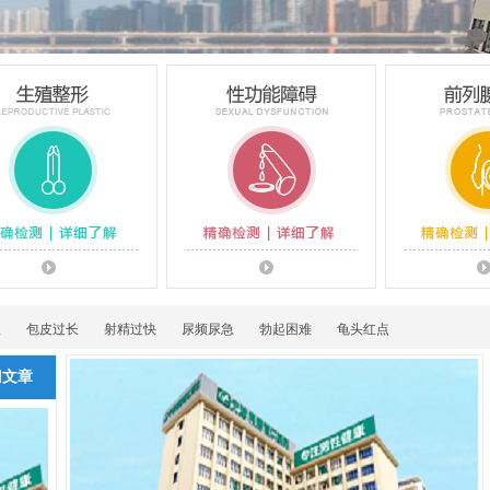
理
包皮过长
射精过快
尿频尿急
勃起困难
龟头红点
门文章
生殖整形
性功能障碍
前列