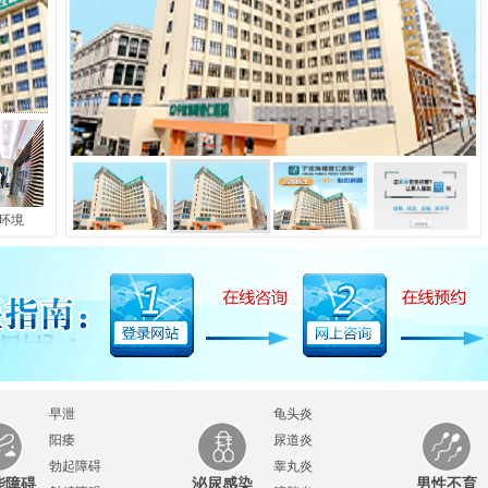
长
|
包皮包茎
|
早泄
|
阳痿
|
射精障碍
|
勃起障碍
|
前列腺炎
|
前列
前列腺疼痛
|
前
己患有
环境
早泄
龟头炎
阳痿
尿道炎
勃起障碍
睾丸炎
能障碍
泌尿感染
男性不育