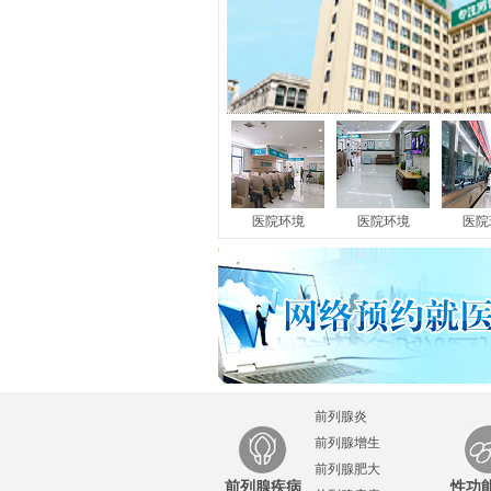
龟头炎
|
尿道炎
|
睾丸炎
|
附睾炎
|
包皮过
医院环境
在我国男性群体中，不少男性朋友发现自
医院环境
医院
男科疾病后，第一想...
[详细]
前列腺炎
前列腺增生
前列腺肥大
前列腺疾病
性功