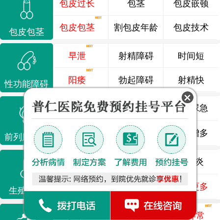
包皮过长
包茎
包皮嵌顿
包皮包茎
割包皮年龄
包皮技术
包皮包茎
早泄
射精障碍
时间短
阳痿
勃起障碍
射精快
性功能障碍
前列腺炎
前列腺痛
尿频尿急
前列腺增生
排尿不畅
夜尿增多
前列腺疾病
龟头炎
睾丸炎
尿道炎
尿相关
泌尿感染
了解更多
生殖感染
少精
弱精
精液异常