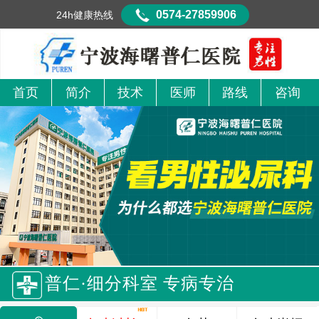
0574-27859906
24h健康热线
首页
简介
技术
医师
路线
咨询
普仁·细分科室 专病专治