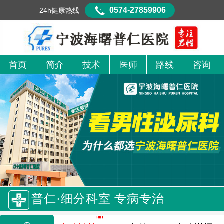
0574-27859906
24h健康热线
首页
简介
技术
医师
路线
咨询
普仁·细分科室 专病专治