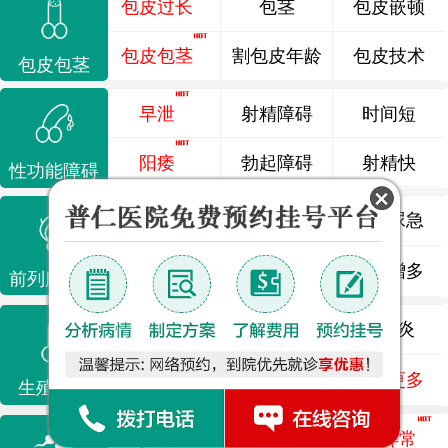
包皮过长
包茎
包皮嵌顿
包皮包茎
割包皮年龄
包皮技术
包皮包茎
早泄
射精障碍
时间短
阳痿
勃起障碍
射精快
性功能障碍
前列腺炎
前列腺痛
尿频尿急
前列腺增生
排尿不畅
夜尿增多
前列腺疾病
龟头炎
睾丸炎
尿道炎
尿相关
泌尿感染
了解更多
生殖感染
少精
弱精
精液异常