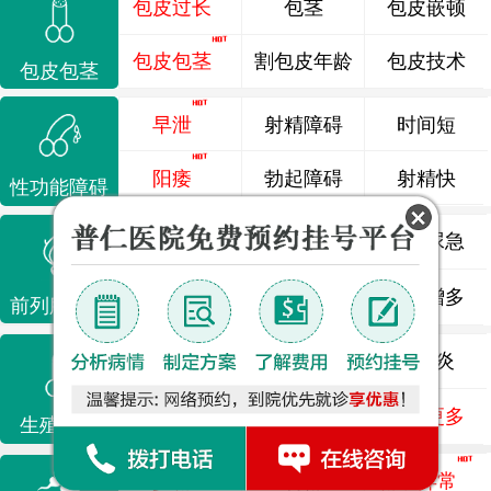
包皮过长
包茎
包皮嵌顿
包皮包茎
割包皮年龄
包皮技术
包皮包茎
早泄
射精障碍
时间短
阳痿
勃起障碍
射精快
性功能障碍
前列腺炎
前列腺痛
尿频尿急
前列腺增生
排尿不畅
夜尿增多
前列腺疾病
龟头炎
睾丸炎
尿道炎
尿相关
泌尿感染
了解更多
生殖感染
少精
弱精
精液异常