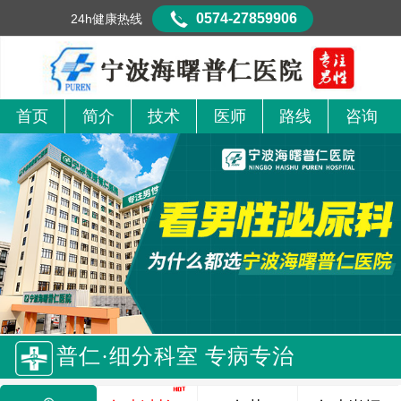
0574-27859906
24h健康热线
首页
简介
技术
医师
路线
咨询
普仁·细分科室 专病专治