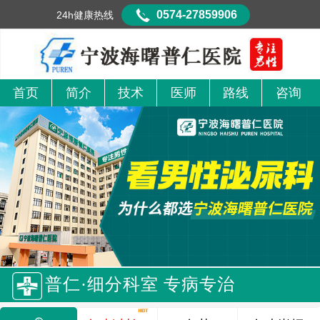
0574-27859906
24h健康热线
首页
简介
技术
医师
路线
咨询
普仁·细分科室 专病专治