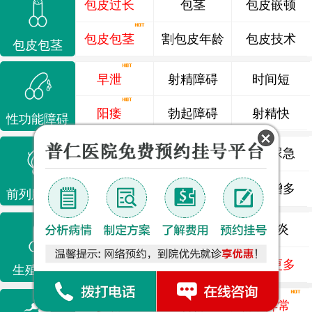
包皮过长
包茎
包皮嵌顿
包皮包茎
割包皮年龄
包皮技术
包皮包茎
早泄
射精障碍
时间短
阳痿
勃起障碍
射精快
性功能障碍
前列腺炎
前列腺痛
尿频尿急
前列腺增生
排尿不畅
夜尿增多
前列腺疾病
龟头炎
睾丸炎
尿道炎
尿相关
泌尿感染
了解更多
生殖感染
少精
弱精
精液异常